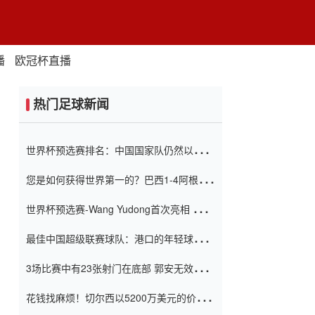
播
欧冠杯直播
热门足球新闻
世界杯预选赛排名：中国国家队仍然以6分
排名底部 进球差-13令人震惊
您是如何获得世界第一的？巴西1-4阿根
廷：Vinicius 0射击90分钟内
世界杯预选赛-Wang Yudong首次亮相 中国
国家足球队错过了世界杯0-2
最佳中国超级联赛球队：港口的年轻球员在
一场战斗中闻名 伊万放弃了泰桑
3场比赛中有23张射门在底部 郭安无效传球
（Taishan）
鸟儿被用来摆脱它 Setien痴迷于三名后卫
花钱找麻烦！切尔西以5200万美元的价格
购买了菲利克斯 签了7年 并在半年内租了夏