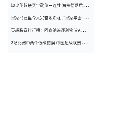
缺少英超联赛金靴位三连胜 海拉德落后6球
窗口
只有两个连续三个连续三靴
皇家马德里令人兴奋地消除了皇家学会 安
彭负责造成巨大的灾难！
英超联赛排行榜：阿森纳追逐利物浦9分 曼
联连续三件坏事
3场比赛中两个低级错误 中国超级联赛的前
守门员很老 是时候让位了 最好的继任者出
现