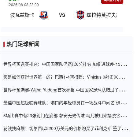
2026-08-08 23:00
波瓦兹斯卡
兹拉特莫拉夫采
VS
热门足球新闻
世界杯预选赛排名：中国国家队仍然以6分排名底部 进球差-13令人
震惊
您是如何获得世界第一的？巴西1-4阿根廷：Vinicius 0射击90分钟
内
世界杯预选赛-Wang Yudong首次亮相 中国国家足球队错过了世界
杯0-2
最佳中国超级联赛球队：港口的年轻球员在一场战斗中闻名 伊万放
弃了泰桑（Taishan）
3场比赛中有23张射门在底部 郭安无效传球 鸟儿被用来摆脱它
Setien痴迷于三名后卫
花钱找麻烦！切尔西以5200万美元的价格购买了菲利克斯 签了7年
并在半年内租了夏窗口