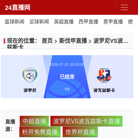
24直播网
篮球新闻
足球新闻
英超直播
西甲直播
意甲直播
德甲
现在的位置：
首页
>
斯伐甲直播
>
波罗尼VS波瓦
兹斯卡
2026-07-31 23:00:00
已结束
VS
波罗尼
波瓦兹斯卡
中超直播
波罗尼VS波瓦兹斯卡直播
直播
源：
秒开免费直播
世界杯直播