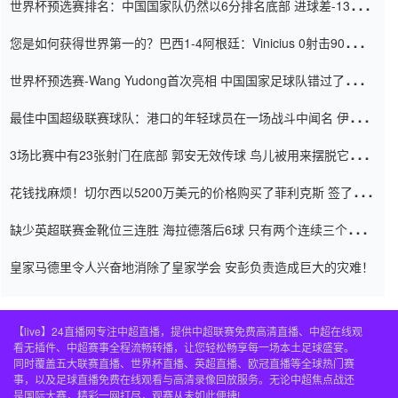
世界杯预选赛排名：中国国家队仍然以6分排名底部 进球差-13令人
震惊
您是如何获得世界第一的？巴西1-4阿根廷：Vinicius 0射击90分钟
内
世界杯预选赛-Wang Yudong首次亮相 中国国家足球队错过了世界
杯0-2
最佳中国超级联赛球队：港口的年轻球员在一场战斗中闻名 伊万放
弃了泰桑（Taishan）
3场比赛中有23张射门在底部 郭安无效传球 鸟儿被用来摆脱它
Setien痴迷于三名后卫
花钱找麻烦！切尔西以5200万美元的价格购买了菲利克斯 签了7年
并在半年内租了夏窗口
缺少英超联赛金靴位三连胜 海拉德落后6球 只有两个连续三个连续
三靴
皇家马德里令人兴奋地消除了皇家学会 安彭负责造成巨大的灾难！
【live】24直播网专注中超直播，提供中超联赛免费高清直播、中超在线观
看无插件、中超赛事全程流畅转播，让您轻松畅享每一场本土足球盛宴。
同时覆盖五大联赛直播、世界杯直播、英超直播、欧冠直播等全球热门赛
事，以及足球直播免费在线观看与高清录像回放服务。无论中超焦点战还
是国际大赛，精彩一网打尽，观赛从未如此便捷!