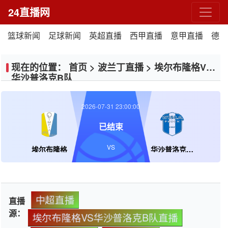
24直播网
篮球新闻
足球新闻
英超直播
西甲直播
意甲直播
德甲
现在的位置：
首页
>
波兰丁直播
>
埃尔布隆格VS
华沙普洛克B队
2026-07-31 23:00:00
已结束
VS
埃尔布隆格
华沙普洛克B队
中超直播
直播
源：
埃尔布隆格VS华沙普洛克B队直播