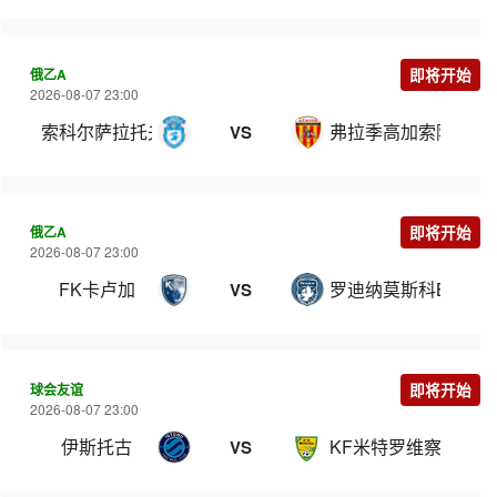
俄乙A
即将开始
2026-08-07 23:00
索科尔萨拉托夫
弗拉季高加索阿兰尼
VS
俄乙A
即将开始
2026-08-07 23:00
FK卡卢加
罗迪纳莫斯科B队
VS
球会友谊
即将开始
2026-08-07 23:00
伊斯托古
KF米特罗维察
VS