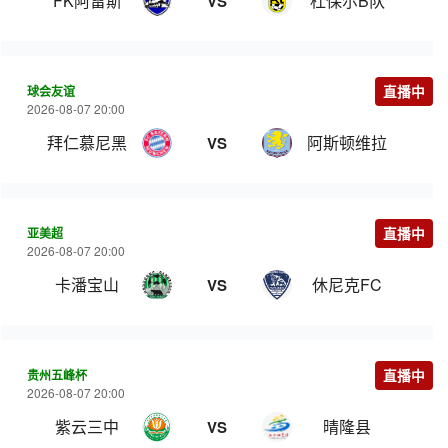
FK阿雷斯
杜保尔B队
VS
球会友谊
直播中
2026-08-07 20:00
拜仁慕尼黑
阿斯顿维拉
VS
亚美超
直播中
2026-08-07 20:00
卡潘宝山
休尼克FC
VS
贵州五峰杯
直播中
2026-08-07 20:00
紫云三中
晴隆县
VS