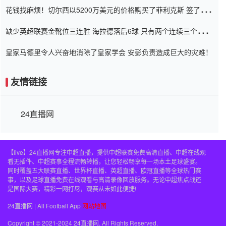
花钱找麻烦！切尔西以5200万美元的价格购买了菲利克斯 签了7年
并在半年内租了夏窗口
缺少英超联赛金靴位三连胜 海拉德落后6球 只有两个连续三个连续
三靴
皇家马德里令人兴奋地消除了皇家学会 安彭负责造成巨大的灾难！
友情链接
24直播网
【live】24直播网专注中超直播，提供中超联赛免费高清直播、中超在线观
看无插件、中超赛事全程流畅转播，让您轻松畅享每一场本土足球盛宴。
同时覆盖五大联赛直播、世界杯直播、英超直播、欧冠直播等全球热门赛
事，以及足球直播免费在线观看与高清录像回放服务。无论中超焦点战还
是国际大赛，精彩一网打尽，观赛从未如此便捷!
24直播网 | All Football App
网站地图
Copyright © 2021-2024 24直播网. All Rights Reserved.