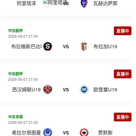
阿里塔泽
瓦赫达萨那
VS
中东欧杯
直播中
2026-08-07 21:00
布拉格斯巴达U19
布拉加U19
VS
中东欧杯
直播中
2026-08-07 21:00
西汉姆联U19
欧登塞U19
VS
中东非俱
直播中
2026-08-07 21:00
希拉尔恩图曼
贾默斯
VS