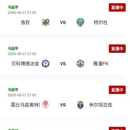
乌兹甲
直播中
2026-08-07 21:00
洛钦
特尔杜
VS
乌兹甲
直播中
2026-08-07 21:00
贝科博德冶金
雅潘FK
VS
乌兹甲
直播中
2026-08-07 21:00
莫比乌兹奥林匹克
休尔坦古佐
VS