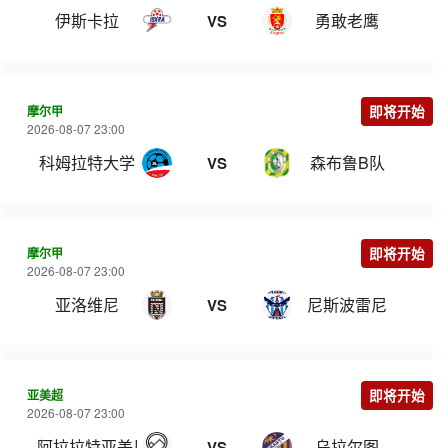
伊斯卡拉
勇敢老鹰
VS
摩尔甲
即将开始
2026-08-07 23:00
科姆拉特大学
森布鲁B队
VS
摩尔甲
即将开始
2026-08-07 23:00
亚洛维尼
尼斯波雷尼
VS
亚美超
即将开始
2026-08-07 23:00
阿拉拉特亚美尼亚
乌拉尔图
VS