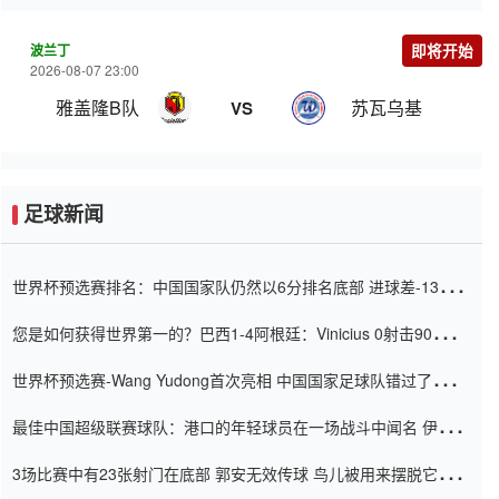
波兰丁
即将开始
2026-08-07 23:00
雅盖隆B队
苏瓦乌基
VS
足球新闻
世界杯预选赛排名：中国国家队仍然以6分排名底部 进球差-13令人
震惊
您是如何获得世界第一的？巴西1-4阿根廷：Vinicius 0射击90分钟
内
世界杯预选赛-Wang Yudong首次亮相 中国国家足球队错过了世界
杯0-2
最佳中国超级联赛球队：港口的年轻球员在一场战斗中闻名 伊万放
弃了泰桑（Taishan）
3场比赛中有23张射门在底部 郭安无效传球 鸟儿被用来摆脱它
Setien痴迷于三名后卫