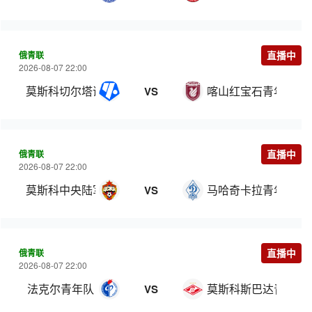
俄青联
直播中
2026-08-07 22:00
莫斯科切尔塔诺沃青年队
喀山红宝石青年队
VS
俄青联
直播中
2026-08-07 22:00
莫斯科中央陆军青年队
马哈奇卡拉青年队
VS
俄青联
直播中
2026-08-07 22:00
法克尔青年队
莫斯科斯巴达青年队
VS