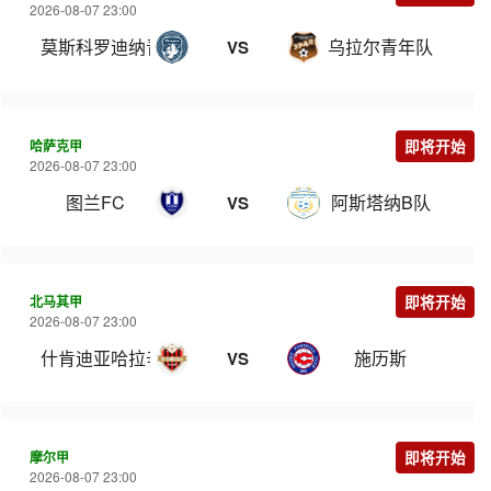
2026-08-07 23:00
莫斯科罗迪纳青年队
乌拉尔青年队
VS
哈萨克甲
即将开始
2026-08-07 23:00
图兰FC
阿斯塔纳B队
VS
北马其甲
即将开始
2026-08-07 23:00
什肯迪亚哈拉辛
施历斯
VS
摩尔甲
即将开始
2026-08-07 23:00