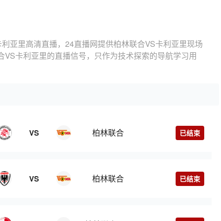
卡利亚里高清直播，24直播网提供柏林联合VS卡利亚里现场
合VS卡利亚里的直播信号，只作为技术探索的导航学习用
柏林联合
VS
已结束
柏林联合
VS
已结束