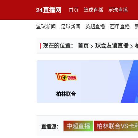
24直播网
首页
篮球直播
足球直播
篮球新闻
足球新闻
英超直播
西甲直播
现在的位置：
首页
>
球会友谊直播
>
柏林联合
中超直播
柏林联合VS卡
直播源：